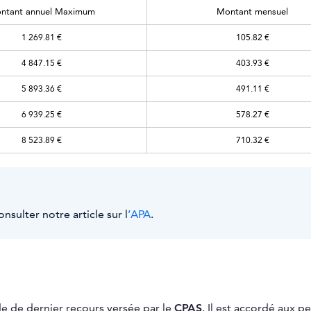
ntant annuel Maximum
Montant mensuel
1 269.81 €
105.82 €
4 847.15 €
403.93 €
5 893.36 €
491.11 €
6 939.25 €
578.27 €
8 523.89 €
710.32 €
nsulter notre article sur l
’APA
.
ide de dernier recours versée par le
CPAS
. Il est accordé aux p