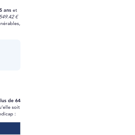
65 ans
et
549.42 €
nérables,
lus de 64
’elle soit
ndicap :