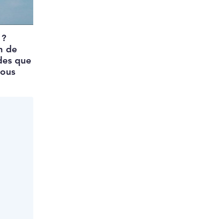
 ?
n de
ides que
vous