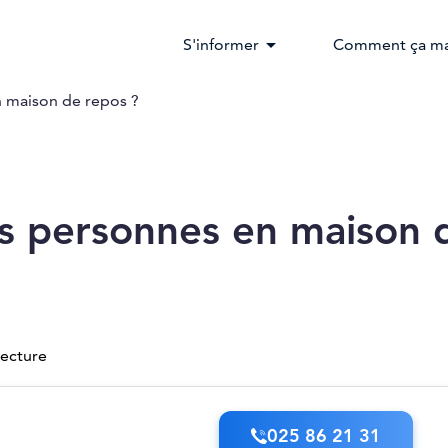
arrow_drop_down
S'informer
Comment ça ma
n maison de repos ?
es personnes en maison 
lecture
025 86 21 31