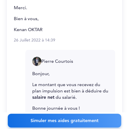
Merci.
Bien à vous,
Kenan OKTAR
26 Juillet 2022 à 14:39
Pierre Courtois
Bonjour,
Le montant que vous recevez du
plan impulsion est bien à déduire du
salaire net
du salarié.
Bonne journée à vous !
1 Août 2022 à 11:25
Simuler mes aides gratuitement