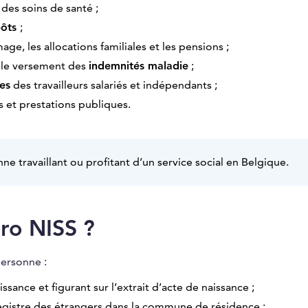
es soins de santé ;
pôts
;
age, les allocations familiales et les pensions ;
ur le versement des
indemnités maladie
;
les
des travailleurs salariés et indépendants ;
es et prestations publiques.
e travaillant ou profitant d’un service social en Belgique.
ro NISS ?
personne :
sance et figurant sur l’extrait d’acte de naissance ;
 registre des étrangers dans la commune de résidence ;