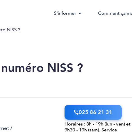
arrow_drop_down
S'informer
Comment ça ma
ro NISS ?
 numéro NISS ?
025 86 21 31
Horaires : 8h - 19h (lun - ven) et
rnet /
9h30 - 19h (sam). Service