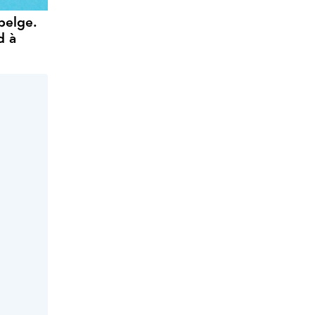
belge.
d à