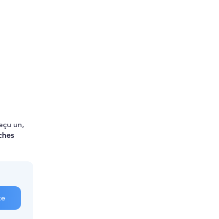
reçu un,
ches
te