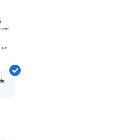
e
e est
n un
de