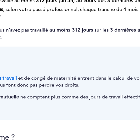
ravaillé au moins
312 jours (un an) au cours des 3 dernières a
us
, selon votre passé professionnel, chaque tranche de 4 mois t
e
ous n’avez pas travaillé
au moins 312 jours
sur les
3 dernières 
t
.
 travail
et de congé de maternité entrent dans le calcul de vo
ous font donc pas perdre vos droits.
mutuelle
ne comptent plus comme des jours de travail effectif
rme ?