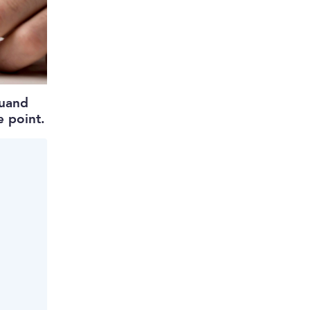
Quand
e point.