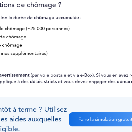
ations de chômage ?
elon la durée de
chômage accumulée
:
 de chômage (~25 000 personnes)
s de chômage
de chômage
nnes supplémentaires)
’avertissement
(par voie postale et via e-Box). Si vous en avez 
pplique à des
délais stricts
et vous devez engager des
démar
tôt à terme ? Utilisez
les aides auxquelles
Faire la simulation gratui
igible.