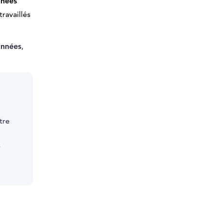
nnées
ravaillés
années
,
tre