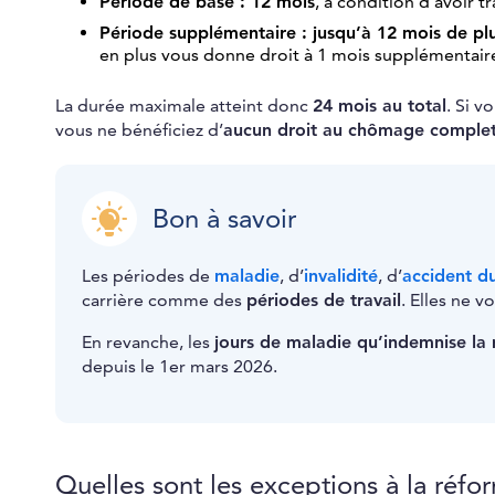
Période de base : 12 mois
, à condition d’avoir t
Période supplémentaire : jusqu’à 12 mois de pl
en plus vous donne droit à 1 mois supplémentair
La durée maximale atteint donc
24 mois au total
. Si v
vous ne bénéficiez d’
aucun droit au chômage comple
Bon à savoir
Les périodes de
maladie
, d’
invalidité
, d’
accident du
carrière comme des
périodes de travail
. Elles ne v
En revanche, les
jours de maladie qu’indemnise la 
depuis le 1er mars 2026.
Quelles sont les exceptions à la réfo