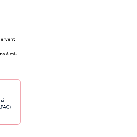
servent
ns à mi-
si
APAC)