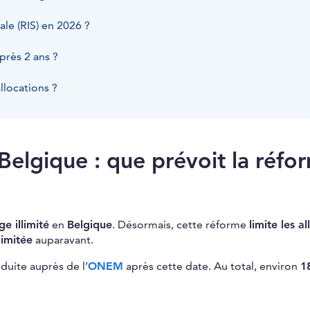
le (RIS) en 2026 ?
près 2 ans ?
llocations ?
elgique : que prévoit la réfo
e illimité
en
Belgique
. Désormais, cette réforme
limite les a
limitée
auparavant.
duite auprès de l’
ONEM
après cette date. Au total, environ
1