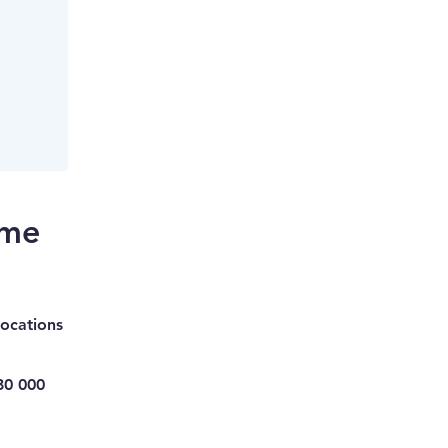
rme
llocations
80 000