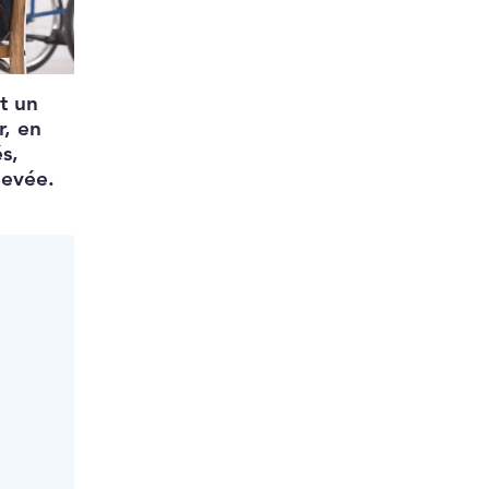
t un
r, en
s,
levée.