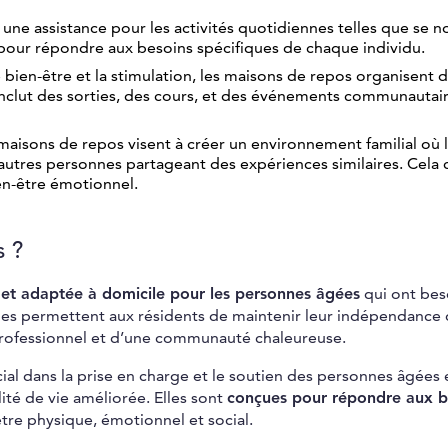
une assistance pour les activités quotidiennes telles que se no
és pour répondre aux besoins spécifiques de chaque individu.
e bien-être et la stimulation, les maisons de repos organisent 
la inclut des sorties, des cours, et des événements communautai
maisons de repos visent à créer un environnement familial où 
’autres personnes partageant des expériences similaires. Cela
ien-être émotionnel.
s ?
 et adaptée à domicile pour les personnes âgées
qui ont bes
les permettent aux résidents de maintenir leur indépendance 
 professionnel et d’une communauté chaleureuse.
ial dans la prise en charge et le soutien des personnes âgées 
ité de vie améliorée. Elles sont
conçues pour répondre aux b
être physique, émotionnel et social.