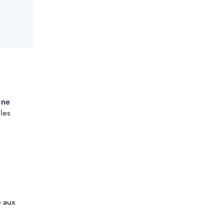
 ne
les
e aux