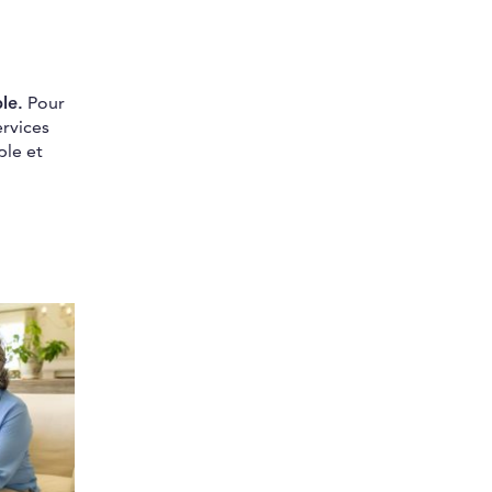
le.
Pour
ervices
ble et