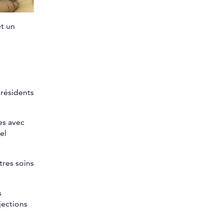
et un
 résidents
es avec
el
tres soins
s
jections