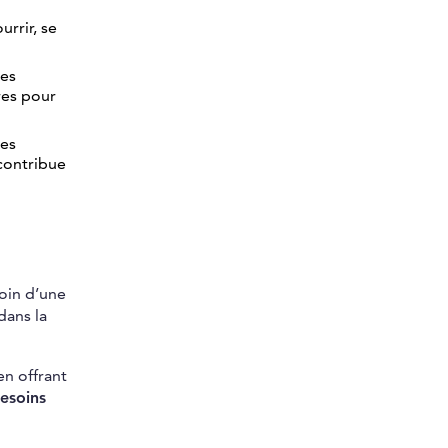
urrir, se
des
res pour
les
 contribue
oin d’une
dans la
en offrant
esoins