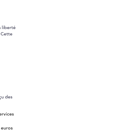
 liberté
. Cette
çu des
ervices
0 euros