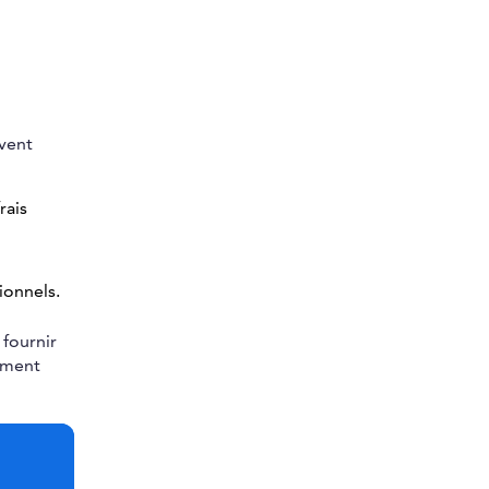
uvent
rais
ionnels.
 fournir
lement