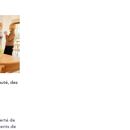
auté, des
berté de
dents de