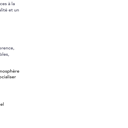
es à la
lité et un
orence,
bles,
atmosphère
cialiser
el