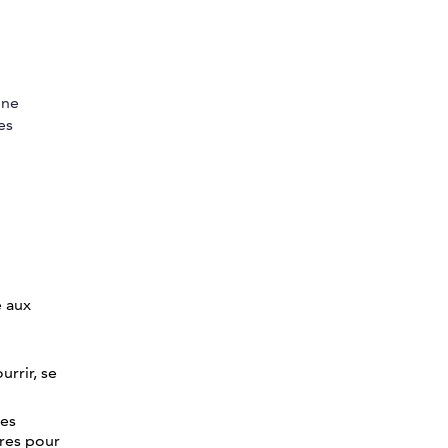
 ne
es
e aux
urrir, se
des
ires pour