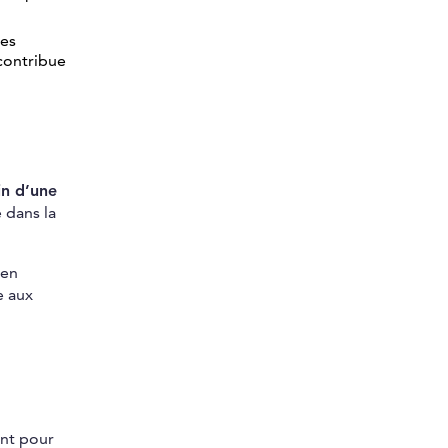
les
 contribue
n d’une
 dans la
en
e aux
nt pour