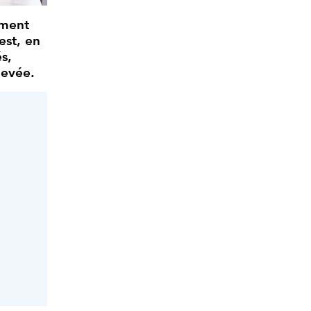
ement
est, en
s,
levée.