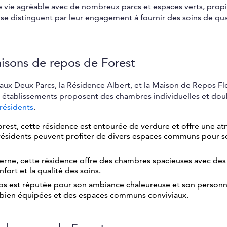
vie agréable avec de nombreux parcs et espaces verts, propic
 se distinguent par leur engagement à fournir des soins de qua
isons de repos de Forest
 aux Deux Parcs, la Résidence Albert, et la Maison de Repos Fl
es établissements proposent des chambres individuelles et dou
résidents
.
orest, cette résidence est entourée de verdure et offre une 
 résidents peuvent profiter de divers espaces communs pour so
erne, cette résidence offre des chambres spacieuses avec des
fort et la qualité des soins.
os est réputée pour son ambiance chaleureuse et son personn
s bien équipées et des espaces communs conviviaux.