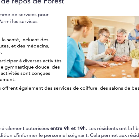
s de repos de Forest
amme de services pour
Parmi les services
la santé, incluant des
eutes, et des médecins,
.
rticiper à diverses activités
 de gymnastique douce, des
s activités sont conçues
olement.
 offrent également des services de coiffure, des salons de be
énéralement autorisées
entre 9h et 19h.
Les résidents ont la li
ondition d’informer le personnel soignant. Cela permet aux rési